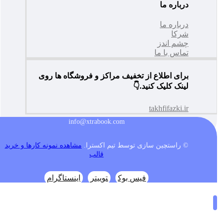
درباره ما
درباره ما
شرکا
چشم اندز
تماس با ما
برای اطلاع از تخفیف مراکز و فروشگاه ها روی
لینک کلیک کنید.👇
takhfifazki.ir
info@xtrabook.com
© راستچین سازی توسط تیم اکسترا.
مشاهده نمونه کارها و خرید
قالب
فیس بوک
توییتر
اینستاگرام