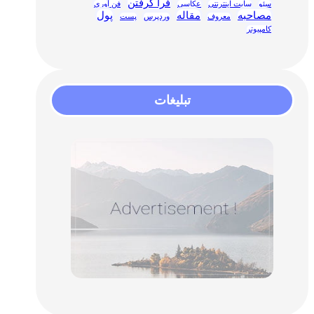
فرا گرفتن
سئو
سایت اینترنتی
عکاسی
فن آوری
مصاحبه
مقاله
پول
معروف
وردپرس
پست
کامپیوتر
تبلیغات