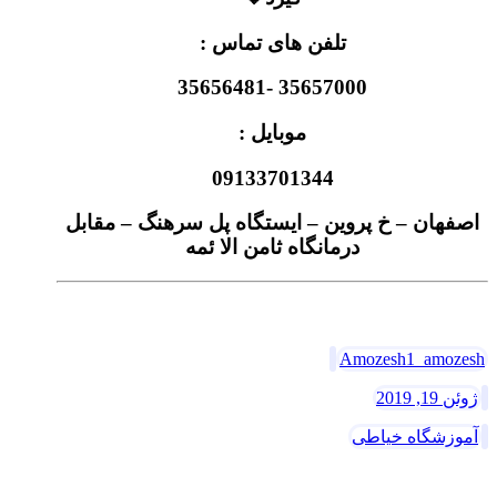
تلفن های تماس :
35657000 -35656481
موبایل :
09133701344
اصفهان – خ پروین – ایستگاه پل سرهنگ – مقابل
درمانگاه ثامن الا ئمه
$-A-S-4-6-11-J-2-9-0
Amozesh1_amozesh
ژوئن 19, 2019
آموزشگاه خیاطی