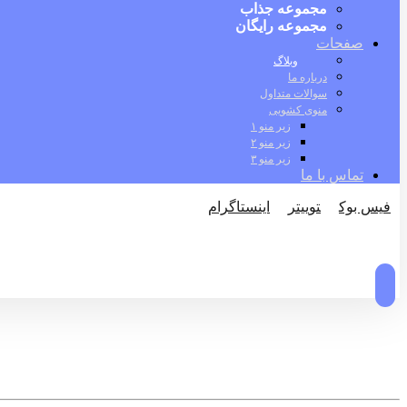
مجموعه جذاب
مجموعه رایگان
صفحات
وبلاگ
درباره ما
سوالات متداول
منوی کشویی
زیر منو ۱
زیر منو ۲
زیر منو ۳
تماس با ما
فیس بوک
توییتر
اینستاگرام
© کپی رایت 2026