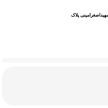
هیداصغرامینی پلاک