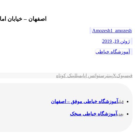
اصفهان – خیابان ام
Amozesh1_amozesh
ژوئن 19, 2019
آموزشگاه خیاطی
فیسبوک
X
پینترست
واتس اپ
ایمیل
لینک کوتاه
آموزشگاه خیاطی موفق – اصفهان
قبلی
آموزشگاه خیاطی میخک
بعدی