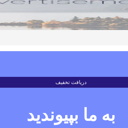
دریافت تخفیف
به ما بپیوندید