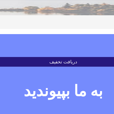
دریافت تخفیف
به ما بپیوندید