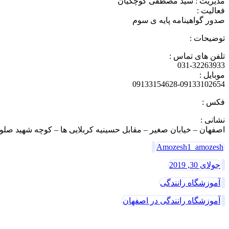
مدیریت : سید مصطفی کوچکیان
فعالیت :
صدور گواهینامه پایه ی سوم
توضیحات :
تلفن های تماس :
031-32263933
موبایل :
09133154628-09133102654
فکس :
نشانی :
اصفهان – خیابان صغیر – مقابل حسینیه کربلایی ها – کوچه شهید صلوا
Amozesh1_amozesh
جولای 30, 2019
آموزشگاه رانندگی
آموزشگاه رانندگی در اصفهان