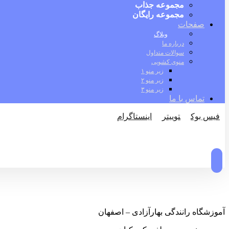
مجموعه جذاب
مجموعه رایگان
صفحات
وبلاگ
درباره ما
سوالات متداول
منوی کشویی
زیر منو ۱
زیر منو ۲
زیر منو ۳
تماس با ما
فیس بوک
توییتر
اینستاگرام
© کپی رایت 2026
آموزشگاه رانندگی بهارآزادی – اصفهان