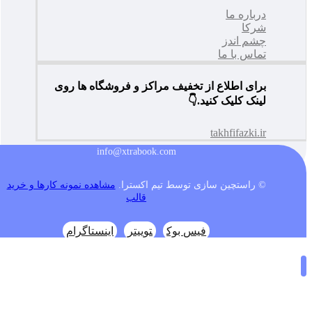
درباره ما
شرکا
چشم اندز
تماس با ما
برای اطلاع از تخفیف مراکز و فروشگاه ها روی
لینک کلیک کنید.👇
takhfifazki.ir
info@xtrabook.com
© راستچین سازی توسط تیم اکسترا.
مشاهده نمونه کارها و خرید
قالب
فیس بوک
توییتر
اینستاگرام