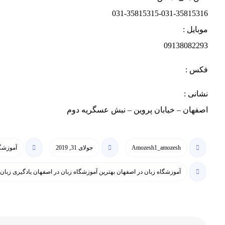
031-35815315-031-35815316
موبایل :
09138082293
فکس :
نشانی :
اصفهان – خیابان پروین – نبش عسگریه دوم
Amozesh1_amozesh
جولای 31, 2019
آموزشگا
آموزشگاه زبان در اصفهان بهترین آموزشگاه زبان در اصفهان یادگیری زبان