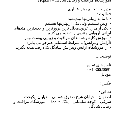
آموزشگاه مراقبت و زیبایی شادگل – اصفهان
مدیریت : خانم زهرا غفاری
فعالیت :
• با ما به زیباترینها بیندیشید
• اولین نیستیم ولی یکی ازبهترینها هستیم
• یکی ازمدرن ترین،مجلل ترین،بروزترین و جدیدترین متدهای
ایرانی،اروپایی وعربی را تقدیم می کنیم.
• آموزش کلیه رشته های مراقبت و زیبایی پوست ومو
(آرایش وپیرایش) با شرایط استثنایی هنرجو می پذیرد
• از آموزشگاه آرایش وپیرایش شادگل 15 درصد هدیه بگیرید.
توضیحات :
تلفن های تماس :
031-36620691
موبایل :
فکس :
نشانی :
اصفهان – خیابان شیخ صدوق شمالی – خیابان نیکبخت
شرقی – کوچه سلیمانی – پلاک 73398 – آموزشگاه مراقبت و
زیبایی شادگل