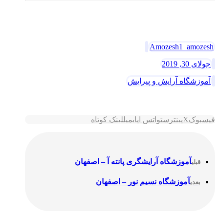
$-A-S-4-4-11-J-2-9-0
Amozesh1_amozesh
جولای 30, 2019
آموزشگاه آرایش و پیرایش
فیسبوک
X
پینترست
واتس اپ
ایمیل
لینک کوتاه
آموزشگاه آرایشگری پانته آ – اصفهان
قبلی
آموزشگاه نسیم نور – اصفهان
بعدی