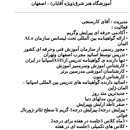
آموزشگاه هنر شرق(ویژه آقایان) – اصفهان
مدیریت : آقای کارسنجی
فعالیت :
• آکادمی حرفه ای پیرایش وگریم
• ارائه گواهینامه بین المللی تحت لیسانس سازمان ALo
المان
• مجوز رسمی از سازمان آموزش فنی وحرفه ای کشور
• تدریس توسط اساتید مجرب اصفهان وتهران
• تنها دارنده ی گواهینامه تدریس ازASISاسپانیا در ایران
• کارشناس اموزش وسرممیز اموزش
• کارشناسان اموزشی مدرسین برتر
• کارشناس ازمون
• اساتید دارنده گواهینامه های تدریس بین المللی اسپانیا –
المان-ژاپن
• جدیدترین متد روز
• بروز ترین مدلهای دنیا
• صفر تاطد ارایش وپیرایش
• پیرایش درجه2-پیرایش درجه1-گریم تا سطح تئاتر-ژورنال
خوانی
• 3ماه کلاس 3جلسه در هفته برای درجه2
• کلاس های تکمیلی 5جلسه ای در هفته