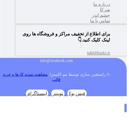
درباره ما
شرکا
چشم اندز
تماس با ما
برای اطلاع از تخفیف مراکز و فروشگاه ها روی
لینک کلیک کنید.👇
takhfifazki.ir
info@xtrabook.com
© راستچین سازی توسط تیم اکسترا.
مشاهده نمونه کارها و خرید
قالب
فیس بوک
توییتر
اینستاگرام