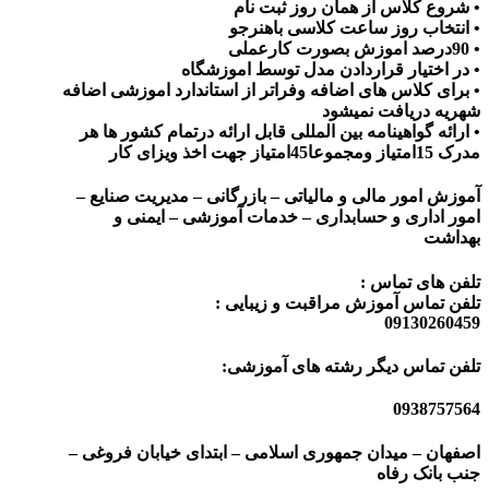
• شروع کلاس از همان روز ثبت نام
• انتخاب روز ساعت کلاسی باهنرجو
• 90درصد اموزش بصورت کارعملی
• در اختیار قراردادن مدل توسط اموزشگاه
• برای کلاس های اضافه وفراتر از استاندارد اموزشی اضافه
شهریه دریافت نمیشود
• ارائه گواهینامه بین المللی قابل ارائه درتمام کشور ها هر
مدرک 15امتیاز ومجموعا45امتیاز جهت اخذ ویزای کار
آموزش امور مالی و مالیاتی – بازرگانی – مدیریت صنایع –
امور اداری و حسابداری – خدمات آموزشی – ایمنی و
بهداشت
تلفن های تماس :
تلفن تماس آموزش مراقبت و زیبایی :
09130260459
تلفن تماس دیگر رشته های آموزشی:
0938757564
اصفهان – میدان جمهوری اسلامی – ابتدای خیابان فروغی –
جنب بانک رفاه