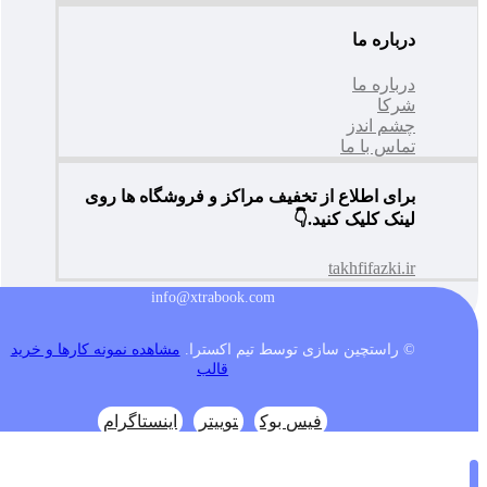
درباره ما
درباره ما
شرکا
چشم اندز
تماس با ما
برای اطلاع از تخفیف مراکز و فروشگاه ها روی
لینک کلیک کنید.👇
takhfifazki.ir
info@xtrabook.com
© راستچین سازی توسط تیم اکسترا.
مشاهده نمونه کارها و خرید
قالب
فیس بوک
توییتر
اینستاگرام