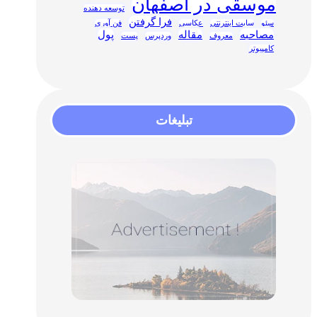
موسقی در اصفهان
توسعه دهنده
فرا گرفتن
سئو
سایت اینترنتی
عکاسی
فن آوری
مصاحبه
مقاله
پول
معروف
وردپرس
پست
کامپیوتر
تبلیغات