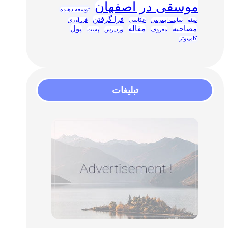
موسقی در اصفهان
توسعه دهنده
فرا گرفتن
سئو
سایت اینترنتی
عکاسی
فن آوری
مصاحبه
مقاله
پول
معروف
وردپرس
پست
کامپیوتر
تبلیغات