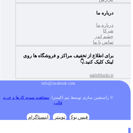
درباره ما
درباره ما
شرکا
چشم اندز
تماس با ما
برای اطلاع از تخفیف مراکز و فروشگاه ها روی
لینک کلیک کنید.👇
takhfifazki.ir
info@xtrabook.com
© راستچین سازی توسط تیم اکسترا.
مشاهده نمونه کارها و خرید
قالب
فیس بوک
توییتر
اینستاگرام