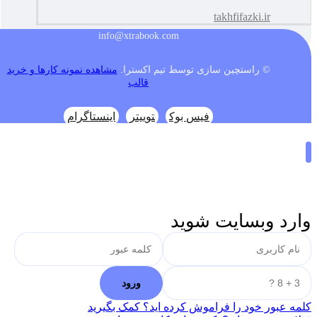
takhfifazki.ir
info@xtrabook.com
© راستچین سازی توسط تیم اکسترا.
مشاهده نمونه کارها و خرید
قالب
فیس بوک
توییتر
اینستاگرام
وارد وبسایت شوید
کلمه عبور خود را فراموش کرده اید؟ کمک بگیرید