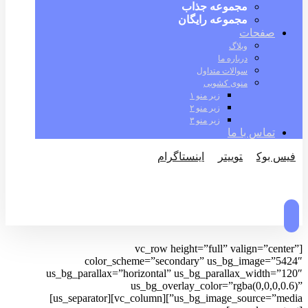
مجموعه جذاب
مجموعه رایگان
صفحات
وبلاگ
درباره ما
سوالات متداول
منوی کشویی
زیر منو ۱
زیر منو ۲
زیر منو ۳
تماس با ما
فیس بوک
توییتر
اینستاگرام
© کپی رایت 2026
[vc_row height=”full” valign=”center”
color_scheme=”secondary” us_bg_image=”5424″
us_bg_parallax=”horizontal” us_bg_parallax_width=”120″
us_bg_overlay_color=”rgba(0,0,0,0.6)”
us_bg_image_source=”media”][vc_column][us_separator]