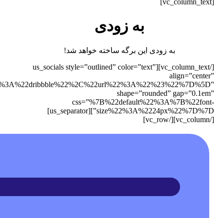
[vc_column_text]
به زودی
به زودی این برگه ساخته خواهد شد!
[/vc_column_text][us_socials style=”outlined” color=”text”
align=”center”
%3A%22dribbble%22%2C%22url%22%3A%22%23%22%7D%5D”
shape=”rounded” gap=”0.1em”
css=”%7B%22default%22%3A%7B%22font-
size%22%3A%2224px%22%7D%7D”][us_separator]
[/vc_column][/vc_row]