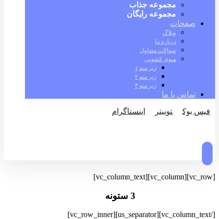
مجموعه جذاب
مجموعه رایگان
صفحات
وبلاگ
درباره ما
سوالات متداول
منوی کشویی
زیر منو ۱
زیر منو ۲
زیر منو ۳
تماس با ما
فیس بوک
توییتر
اینستاگرام
© کپی رایت 2026
[vc_row][vc_column][vc_column_text]
3 ستونه
[/vc_column_text][us_separator][vc_row_inner]