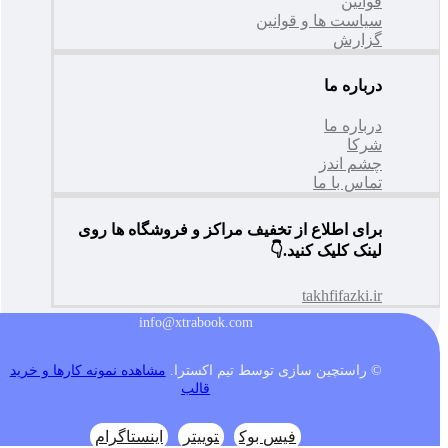
قوانین
سیاست ها و قوانین
گزارش
درباره ما
درباره ما
شرکا
چشم اندز
تماس با ما
برای اطلاع از تخفیف مراکز و فروشگاه ها روی
لینک کلیک کنید.👇
takhfifazki.ir
info@xtrabook.com
© راستچین سازی توسط تیم اکسترا.
مشاهده نمونه کارها و خرید
قالب
فیس بوک
توییتر
اینستاگرام