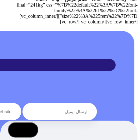
final=”241kg” css=”%7B%22default%22%3A%7B%22font-
family%22%3A%22h1%22%2C%22font-
size%22%3A%225rem%22%7D%7D”][/vc_column_inner]
[/vc_row_inner][/vc_column][/vc_row]
عضویت