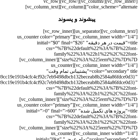
[/vc_row_inner][/vc_column][/vc_row][vc_row
color_scheme=”alternate”][vc_column][vc_column_text]
پیشوند و پسوند
[/vc_column_text][us_separator][vc_row_inner]
[vc_column_inner width=”1/4″][us_counter color=”primary”
title=”قیمت در هر دقیقه” initial=”$0″ final=”$26″
css=”%7B%22default%22%3A%7B%22font-
family%22%3A%22h1%22%2C%22font-
size%22%3A%225rem%22%7D%7D”][/vc_column_inner]
[vc_column_inner width=”1/4″][us_counter
color=”secondary” title=”پشتیبانی تمام وقت”
339cc19e191b4cfc4cf92c7eb9498dbcb132beceab8b2584a86fdce0d3}”
339cc19e191b4cfc4cf92c7eb9498dbcb132beceab8b2584a86fdce0d3}”
css=”%7B%22default%22%3A%7B%22font-
family%22%3A%22h1%22%2C%22font-
size%22%3A%225rem%22%7D%7D”][/vc_column_inner]
[vc_column_inner width=”1/4″][us_counter color=”primary”
title=”پروژه های تکمیل شده” initial=”>0″ final=”>600″
css=”%7B%22default%22%3A%7B%22font-
family%22%3A%22h1%22%2C%22font-
size%22%3A%225rem%22%7D%7D”][/vc_column_inner]
[vc_column_inner width=”1/4″][us_counter
color=”secondary” title=”تمام عرض” initial=”0kg”