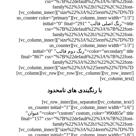
css=”%7B%22default%22%3A%7B%22font-
family%22%3A%22h1%22%2C%22font-
size%22%3A%225rem%22%7D%7D”][/vc_column_inner]
[vc_column_inner width=”1/3″][us_counter color=”primary”
title=”رنگ اصلی قالب” initial=”0″ final=”291″
css=”%7B%22default%22%3A%7B%22font-
family%22%3A%22h1%22%2C%22font-
size%22%3A%225rem%22%7D%7D”][/vc_column_inner]
[vc_column_inner width=”1/3″][us_counter
color=”secondary” title=”رنگ دوم قالب” initial=”0″
final=”867″ css=”%7B%22default%22%3A%7B%22font-
family%22%3A%22h1%22%2C%22font-
size%22%3A%225rem%22%7D%7D”][/vc_column_inner]
[/vc_row_inner][/vc_column][/vc_row][vc_row][vc_column]
[vc_column_text]
با رنگبندی های نامحدود
[/vc_column_text][us_separator][vc_row_inner]
[vc_column_inner width=”1/6″][us_counter initial=”1″
color=”custom” custom_color=”#90d65e” title=”عنوان”
final=”157″ css=”%7B%22default%22%3A%7B%22font-
family%22%3A%22h1%22%2C%22font-
size%22%3A%224rem%22%7D%7D”][/vc_column_inner]
[vc_column_inner width=”1/6″][us_counter initial=”2″