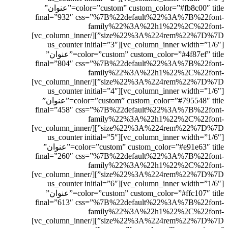
color=”custom” custom_color=”#fb8c00″ title=”عنوان”
final=”932″ css=”%7B%22default%22%3A%7B%22font-
family%22%3A%22h1%22%2C%22font-
size%22%3A%224rem%22%7D%7D”][/vc_column_inner]
[vc_column_inner width=”1/6″][us_counter initial=”3″
color=”custom” custom_color=”#4f87ef” title=”عنوان”
final=”804″ css=”%7B%22default%22%3A%7B%22font-
family%22%3A%22h1%22%2C%22font-
size%22%3A%224rem%22%7D%7D”][/vc_column_inner]
[vc_column_inner width=”1/6″][us_counter initial=”4″
color=”custom” custom_color=”#795548″ title=”عنوان”
final=”458″ css=”%7B%22default%22%3A%7B%22font-
family%22%3A%22h1%22%2C%22font-
size%22%3A%224rem%22%7D%7D”][/vc_column_inner]
[vc_column_inner width=”1/6″][us_counter initial=”5″
color=”custom” custom_color=”#e91e63″ title=”عنوان”
final=”260″ css=”%7B%22default%22%3A%7B%22font-
family%22%3A%22h1%22%2C%22font-
size%22%3A%224rem%22%7D%7D”][/vc_column_inner]
[vc_column_inner width=”1/6″][us_counter initial=”6″
color=”custom” custom_color=”#ffc107″ title=”عنوان”
final=”613″ css=”%7B%22default%22%3A%7B%22font-
family%22%3A%22h1%22%2C%22font-
size%22%3A%224rem%22%7D%7D”][/vc_column_inner]