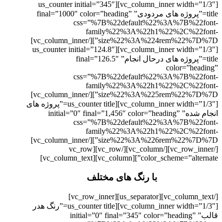
[vc_column_inner width=”1/3″][us_counter initial=”345″
title=”پروژه های مردودی” final=”1000″ color=”heading”
css=”%7B%22default%22%3A%7B%22font-
family%22%3A%22h1%22%2C%22font-
size%22%3A%224rem%22%7D%7D”][/vc_column_inner]
[vc_column_inner width=”1/3″][us_counter initial=”124.8″
title=”پروژه های درحال انجام” final=”126.5″
color=”heading”
css=”%7B%22default%22%3A%7B%22font-
family%22%3A%22h1%22%2C%22font-
size%22%3A%225rem%22%7D%7D”][/vc_column_inner]
[vc_column_inner width=”1/3″][us_counter title=”پروژه های
انجام شده” initial=”0″ final=”1,456″ color=”heading”
css=”%7B%22default%22%3A%7B%22font-
family%22%3A%22h1%22%2C%22font-
size%22%3A%226rem%22%7D%7D”][/vc_column_inner]
[/vc_row_inner][/vc_column][/vc_row][vc_row
color_scheme=”alternate”][vc_column][vc_column_text]
با رنگ های مختلف
[/vc_column_text][us_separator][vc_row_inner]
[vc_column_inner width=”1/3″][us_counter title=”رنگ هدر
قالب” initial=”0″ final=”345″ color=”heading”