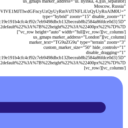
[us_separator][us_gmaps marker_address=”ul. Ilyinka, 4,
Moscow, Russia”
0VIVE1MJTIwdGFncyUzQyUyRmVtJTNFLiUzQyUyRnAlM0U=”
type=”hybrid” zoom=”15″ disable_zoom=”1″
c19e191b4cfc4cf92c7eb9498dbcb132beceab8b2584a86fdce0d3}5D”
[/vc_column][/vc_row][vc_row height=”auto” width=”full”]
[vc_column][us_gmaps marker_address=”London”
marker_text=”TG9uZG9u” type=”terrain” zoom=”3″
custom_marker_size=”50″ hide_controls=”1″
disable_dragging=”1″
cc19e191b4cfc4cf92c7eb9498dbcb132beceab8b2584a86fdce0d3}5D”
[/vc_column][/vc_row]