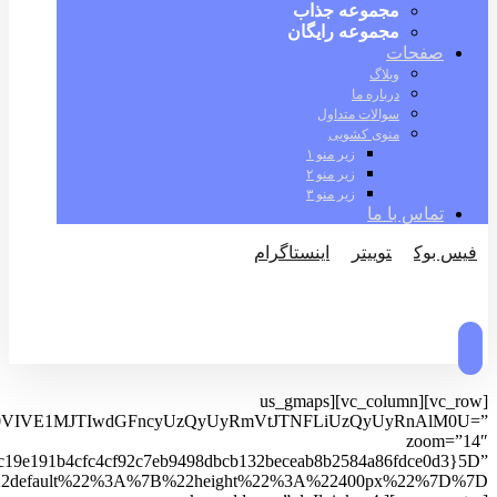
مجموعه جذاب
مجموعه رایگان
صفحات
وبلاگ
درباره ما
سوالات متداول
منوی کشویی
زیر منو ۱
زیر منو ۲
زیر منو ۳
تماس با ما
فیس بوک
توییتر
اینستاگرام
© کپی رایت 2026
[vc_row][vc_column][us_gmaps
0VIVE1MJTIwdGFncyUzQyUyRmVtJTNFLiUzQyUyRnAlM0U=”
zoom=”14″
c19e191b4cfc4cf92c7eb9498dbcb132beceab8b2584a86fdce0d3}5D”