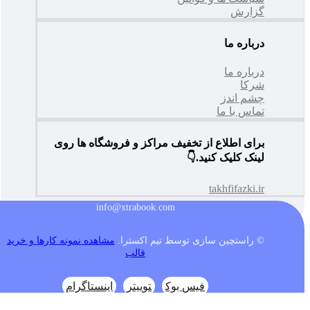
گزارش
درباره ما
درباره ما
شرکا
چشم اندز
تماس با ما
برای اطلاع از تخفیف مراکز و فروشگاه ها روی
لینک کلیک کنید.👇
takhfifazki.ir
info@xtrabook.com
© راستچین سازی توسط تیم اکسترا.
مشاهده نمونه کارها و خرید
قالب
فیس بوک
توییتر
اینستاگرام