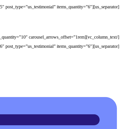
[us_separator][us_grid columns=”3″ items_layout=”testimonial_5″ post_type=”us_testimonial” items_quantity=”6″][/vc_column][/vc_row][vc_row][vc_column][vc_column_text]
[us_separator][us_grid columns=”3″ items_layout=”testimonial_6″ post_type=”us_testimonial” items_quantity=”6″][/vc_column][/vc_row]