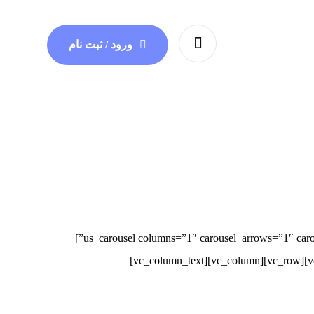
ورود / ثبت نام
[/vc_column_text][us_carousel columns=”1″ carousel_arrows=”1″ carousel_dots=”1″ items_layout=”5638″ post_type=”us_testimonial” items_quantity=”10″ carousel_arrows_offset=”1rem”]