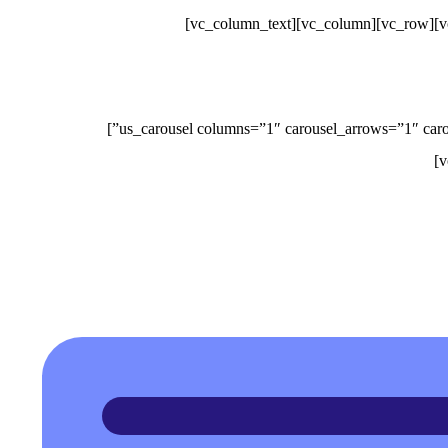
[/vc_column_text][us_carousel columns=”1″ carousel_arrows=”1″ carousel_dots=”1″ items_layout=”5643″ post_type=”us_testimonial” items_quantity=”10″ carousel_arrows_offset=”1rem”]