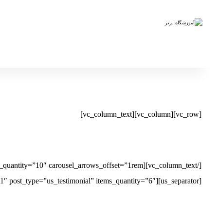
[vc_row][vc_column][vc_column_text]
[us_separator][us_grid columns=”3″ items_layout=”testimonial_1″ post_type=”us_testimonial” items_quantity=”6″][/vc_column][/vc_row][vc_row][vc_column][vc_column_text]