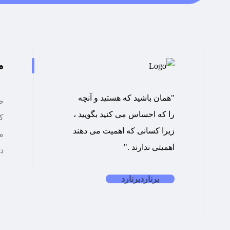
م
"همان باشید که هستید و آنچه
ص
را که احساس می کنید بگویید ،
کت
زیرا کسانی که اهمیت می دهند
م
اهمیتی ندارند ."
د
برنارد
برنارد