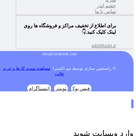
چشم اندز
تماس با ما
برای اطلاع از تخفیف مراکز و فروشگاه ها روی
لینک کلیک کنید.👇
takhfifazki.ir
info@xtrabook.com
© راستچین سازی توسط تیم اکسترا.
مشاهده نمونه کارها و خرید
قالب
فیس بوک
توییتر
اینستاگرام
وارد وبسایت شوید