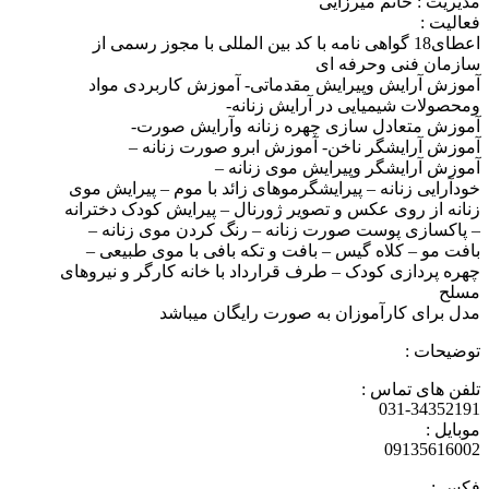
مدیریت : خانم میرزایی
فعالیت :
اعطای18 گواهی نامه با کد بین المللی با مجوز رسمی از
سازمان فنی وحرفه ای
آموزش آرایش وپیرایش مقدماتی- آموزش کاربردی مواد
ومحصولات شیمیایی در آرایش زنانه-
آموزش متعادل سازی چهره زنانه وآرایش صورت-
آموزش آرایشگر ناخن- آموزش ابرو صورت زنانه –
آموزش آرایشگر وپیرایش موی زنانه –
خودآرایی زنانه – پیرایشگرموهای زائد با موم – پیرایش موی
زنانه از روی عکس و تصویر ژورنال – پیرایش کودک دخترانه
– پاکسازی پوست صورت زنانه – رنگ کردن موی زنانه –
بافت مو – کلاه گیس – بافت و تکه بافی با موی طبیعی –
چهره پردازی کودک – طرف قرارداد با خانه کارگر و نیروهای
مسلح
مدل برای کارآموزان به صورت رایگان میباشد
توضیحات :
تلفن های تماس :
031-34352191
موبایل :
09135616002
فکس :