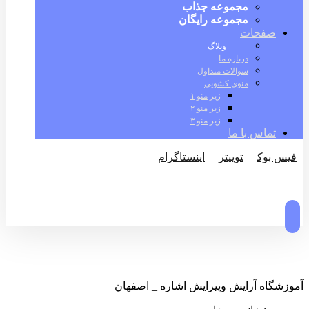
مجموعه جذاب
مجموعه رایگان
صفحات
وبلاگ
درباره ما
سوالات متداول
منوی کشویی
زیر منو ۱
زیر منو ۲
زیر منو ۳
تماس با ما
فیس بوک
توییتر
اینستاگرام
© کپی رایت 2026
آموزشگاه آرایش وپیرایش اشاره _ اصفهان