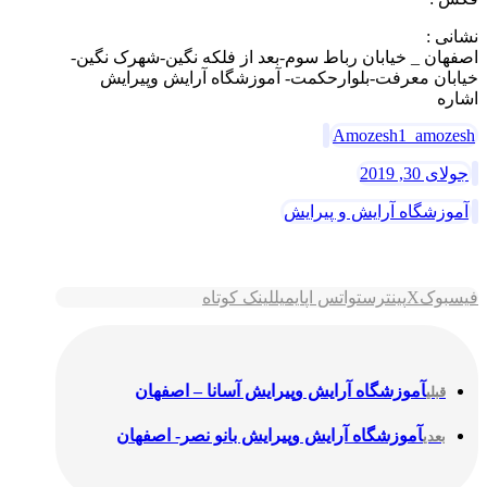
نشانی :
اصفهان _ خیابان رباط سوم-بعد از فلکه نگین-شهرک نگین-
خیابان معرفت-بلوارحکمت- آموزشگاه آرایش وپیرایش
اشاره
Amozesh1_amozesh
جولای 30, 2019
آموزشگاه آرایش و پیرایش
فیسبوک
X
پینترست
واتس اپ
ایمیل
لینک کوتاه
آموزشگاه آرایش وپیرایش آسانا – اصفهان
قبلی
آموزشگاه آرایش وپیرایش بانو نصر- اصفهان
بعدی