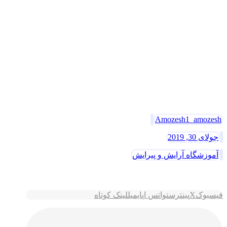
تلفن های تماس :
031-36819215
موبایل :
09132847571
فکس :
نشانی :
اصفهان –بهارستان –خیابان الفت-نرسیده به فلکه ولیعصر-
نرسیده به بانک مسکن
Amozesh1_amozesh
جولای 30, 2019
آموزشگاه آرایش و پیرایش
فیسبوک
X
پینترست
واتس اپ
ایمیل
لینک کوتاه