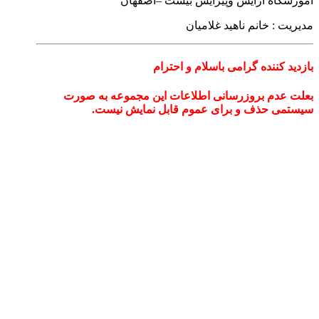
آموزشگاه آرایش وپیرایش بیست –اصفهان
مدیریت : خانم ناهید غلامیان
بازدید کننده گرامی باسلام و احترام
بعلت عدم بروزرسانی اطلاعات این مجموعه به صورت
سیستمی حذف و برای عموم قابل نمایش نیست.
فعالیت :
• آموزش گریم حرفهای عروس
• انواع دیزاین مو وپوست –کوتاهی کلاسیک
• مکاپ های فانتزی واروپایی
• آموزش میکروپیکمنشین صورت باتکنیک فیبروز
• تکنیکDOX-تکنیک مخملی
• هاشور3D-بن مژه-خط لب-خط چشم
• رژلب به همراه اشانتیون آموزش تاتوبدن
درپایان دوره اعطا مدرک فنی وحرفه ای و وزارت کار امور
اجتماعی مدرک درجه یک اعطا می گردد.
توضیحات :