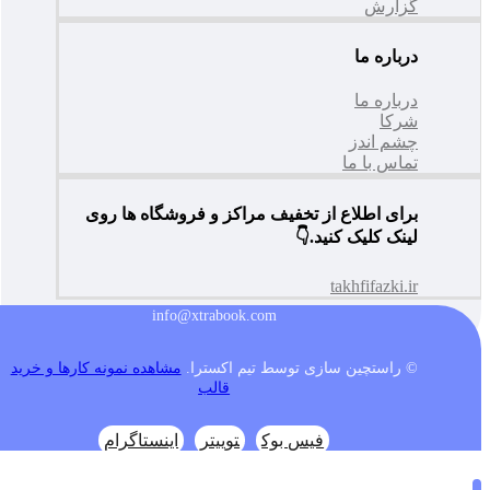
گزارش
درباره ما
درباره ما
شرکا
چشم اندز
تماس با ما
برای اطلاع از تخفیف مراکز و فروشگاه ها روی
لینک کلیک کنید.👇
takhfifazki.ir
info@xtrabook.com
© راستچین سازی توسط تیم اکسترا.
مشاهده نمونه کارها و خرید
قالب
فیس بوک
توییتر
اینستاگرام