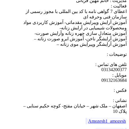
مدیریت : خانم مهین قربانی
فعالیت :
اعطای 7 گواهی نامه با کد بین المللی با مجوز رسمی از
سازمان فنی وحرفه ای
آموزش آرایش وپیرایش مقدماتی- آموزش کاربردی مواد
ومحصولات شیمیایی در آرایش زنانه-
آموزش متعادل سازی چهره زنانه وآرایش صورت-
آموزش آرایشگر ناخن- آموزش ابرو صورت زنانه –
آموزش آرایشگر وپیرایش موی زنانه –
توضیحات :
تلفن های تماس :
03134200377
موبایل :
09132163684
فکس :
نشانی :
اصفهان – ملک شهر – خیابان مفتح- کوچه حکیم سنایی –
پلاک 10
Amozesh1_amozesh