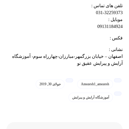
تلفن های تماس :
031-32259373
موبایل :
09131184924
فکس :
نشانی :
اصفهان – خیابان بزرگمهر-مبارزان-چهارراه سوم- آموزشگاه
آرایش و پیرایش عقیق نو
Amozesh1_amozesh
جولای 30, 2019
آموزشگاه آرایش و پیرایش