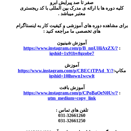
صفر تا صد پیرایش ابرو
کلیه دوره ها با ارائه ی مدرک بین المللی با کد ریجستری
معتبر میباشد .
برای مشاهده دوره های آموزشی و کیفیت کار به اینستاگرام
های تخصصی ما مراجعه کنید :
آموزش شینیون
https://www.instagram.com/p/B_nnUHiAxZX/?
:
igshid=1x91bv8gzobe7
آموزش
مکاپ:
https://www.instagram.com/p/CBECtTPAd_Y/?
igshid=10lhown1wcwlt
آموزش بافت
https://www.instagram.com/p/CPoBaOeN0Uv/?
:
utm_medium=copy_link
تلفن های تماس :
031-32661260
031-32661250