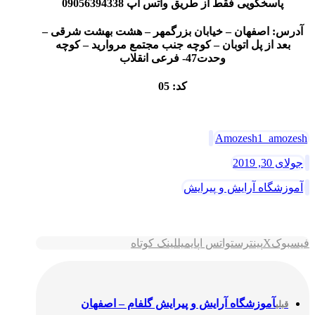
پاسخگویی فقط از طریق واتس آپ 09056394338
آدرس: اصفهان – خیابان بزرگمهر – هشت بهشت شرقی –
بعد از پل اتوبان – کوچه جنب مجتمع مروارید – کوچه
وحدت47- فرعی انقلاب
کد: 05
Amozesh1_amozesh
جولای 30, 2019
آموزشگاه آرایش و پیرایش
فیسبوک
X
پینترست
واتس اپ
ایمیل
لینک کوتاه
آموزشگاه آرایش و پیرایش گلفام – اصفهان
قبلی