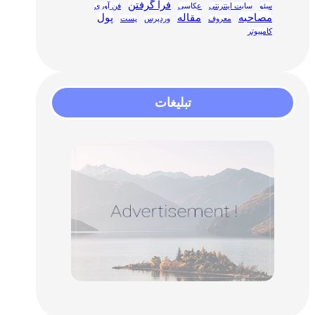
فرا گرفتن
سئو
سایت اینترنتی
عکاسی
فن آوری
مصاحبه
مقاله
پول
معروف
وردپرس
پست
کامپیوتر
تبلیغات