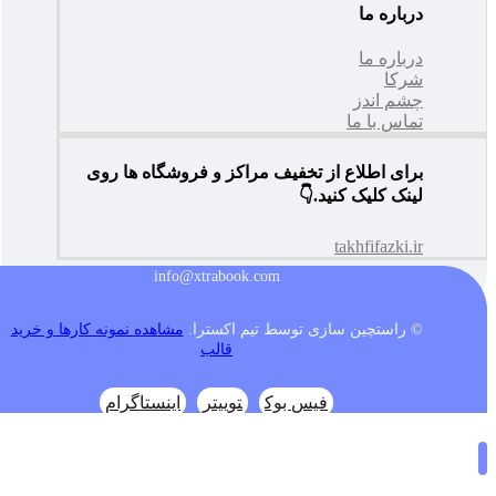
درباره ما
درباره ما
شرکا
چشم اندز
تماس با ما
برای اطلاع از تخفیف مراکز و فروشگاه ها روی
لینک کلیک کنید.👇
takhfifazki.ir
info@xtrabook.com
© راستچین سازی توسط تیم اکسترا.
مشاهده نمونه کارها و خرید
قالب
فیس بوک
توییتر
اینستاگرام