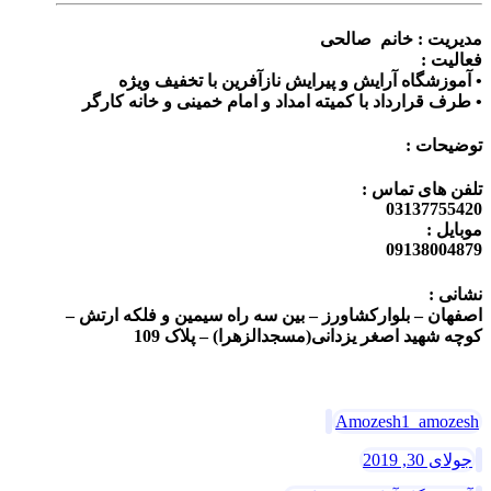
مدیریت : خانم صالحی
فعالیت :
• آموزشگاه آرایش و پیرایش نازآفرین با تخفیف ویژه
• طرف قرارداد با کمیته امداد و امام خمینی و خانه کارگر
توضیحات :
تلفن های تماس :
03137755420
موبایل :
09138004879
نشانی :
اصفهان – بلوارکشاورز – بین سه راه سیمین و فلکه ارتش –
کوچه شهید اصغر یزدانی(مسجدالزهرا) – پلاک 109
Amozesh1_amozesh
جولای 30, 2019