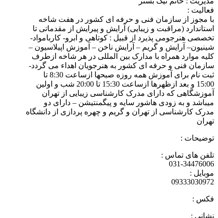
مدیریت : خانم نیک بستر
فعالیت :
با مجوز از سازمان فنی و حرفه ای کشور در هفت شاخه
استاندارد (مراقبت و زیبایی) آرایش و پیرایش از مقدماتی تا
تخصصی هنرجومی پذیرد از قبیل : کوتاهی و ابرو- کاربامواد-
شینیون– آرایش و گریم – آرایش ناخن – آموزش اپیلاسیون –
کلیه موارد همراه با مدارک بین المللی در هر شاخه ازطرف
سازمان فنی و حرفه ای کشور به هنرجویان اهداء می گردد-
ثبت نام برای آموزش همه روزه صبحها ازساعت 8:30 تا
15:00 و بعد ازظهرها ازساعت 15:30 تا 20:00 شب و اولین
آموزشگاهی که دارای مدرک کارشناسی زیبایی از تهران
میباشد و به زودی هاشور سایه و پیگمنتیشن – دارای دو
مدرک کارشناسی از تهران و گریم و چهره پردازی از دانشگاه
تهران
توضیحات :
تلفن های تماس :
031-34476006
موبایل :
09333030972
فکس :
نشانی :