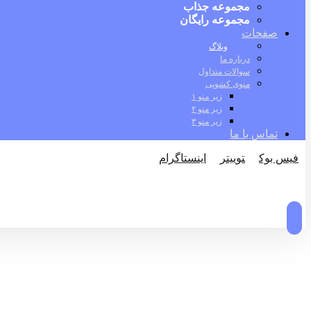
مجموعه جذاب
مجموعه رایگان
صفحات
وبلاگ
درباره ما
سوالات متداول
منوی کشویی
زیر منو ۱
زیر منو ۲
زیر منو ۳
تماس با ما
فیس بوک
توییتر
اینستاگرام
© کپی رایت 2026