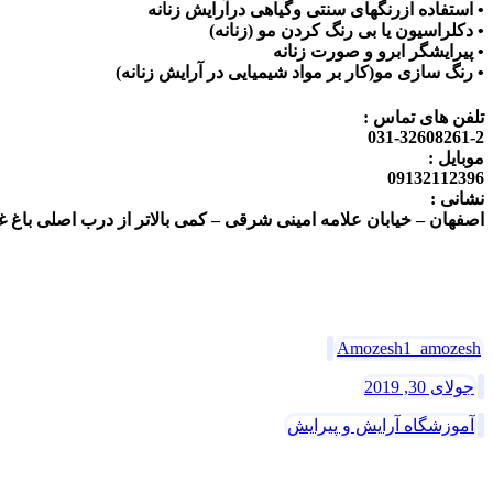
• استفاده ازرنگهای سنتی وگیاهی درآرایش زنانه
• دکلراسیون یا بی رنگ کردن مو (زنانه)
• پیرایشگر ابرو و صورت زنانه
• رنگ سازی مو(کار بر مواد شیمیایی در آرایش زنانه)
تلفن های تماس :
031-32608261-2
موبایل :
09132112396
نشانی :
اصفهان – خیابان علامه امینی شرقی – کمی بالاتر از درب اصلی باغ غدیر – کوچه 11 – پلاک 12 – اموزشگاه ارایش
Amozesh1_amozesh
جولای 30, 2019
آموزشگاه آرایش و پیرایش