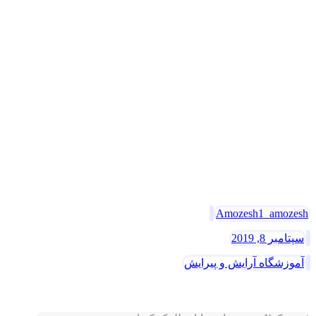
تلفن های تماس :
031-32345748
09138075052
نشانی :
اصفهان – خیابان شمس آبادی – قبل از چهارراه قصر –
مقابل بیمارستان سینا – کوچه 32 – دوراهی سمت راست –
آکادمی آموزش آرایش و پیرایش سیب
کد: 01[/vc_column_text][/vc_column][vc_column
width=”1/2″][us_image image=”18507″ size=”full”
align=”center”][/vc_column][/vc_row]
Amozesh1_amozesh
سپتامبر 8, 2019
آموزشگاه آرایش و پیرایش