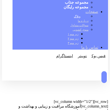
مجموعه جذاب
مجموعه رایگان
صفحات
وبلاگ
درباره ما
سوالات متداول
منوی کشویی
زیر منو ۱
زیر منو ۲
زیر منو ۳
تماس با ما
فیس بوک
توییتر
اینستاگرام
© کپی رایت 2026
[vc_row][vc_column width=”1/2″]
[vc_column_text]آموزشگاه مراقبت و زیبایی و بهداشت و