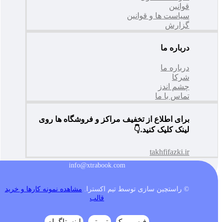
قوانین
سیاست ها و قوانین
گزارش
درباره ما
درباره ما
شرکا
چشم اندز
تماس با ما
برای اطلاع از تخفیف مراکز و فروشگاه ها روی
لینک کلیک کنید.👇
takhfifazki.ir
info@xtrabook.com
© راستچین سازی توسط تیم اکسترا.
مشاهده نمونه کارها و خرید
قالب
فیس بوک
توییتر
اینستاگرام