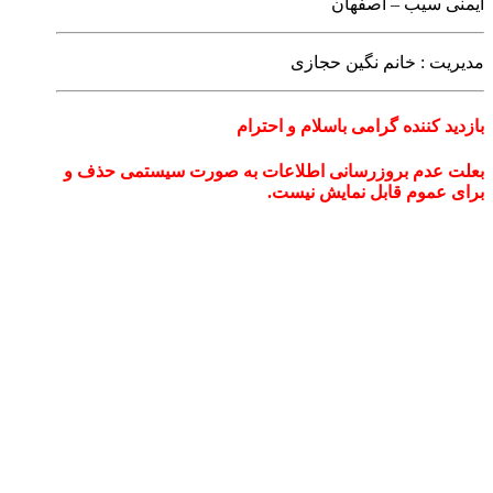
ایمنی سیب – اصفهان
مدیریت : خانم نگین حجازی
بازدید کننده گرامی باسلام و احترام
بعلت عدم بروزرسانی اطلاعات به صورت سیستمی حذف و
برای عموم قابل نمایش نیست.
فعالیت :
با مجوز رسمی از سازمان فنی وحرفه ای کشور و اعطای
مدرک بین المللی
• کاربر ماساژ
• ماساژ ایرانی
• ماساژ بافت عمقی(دیپ تیشو)
• ماساژ تای