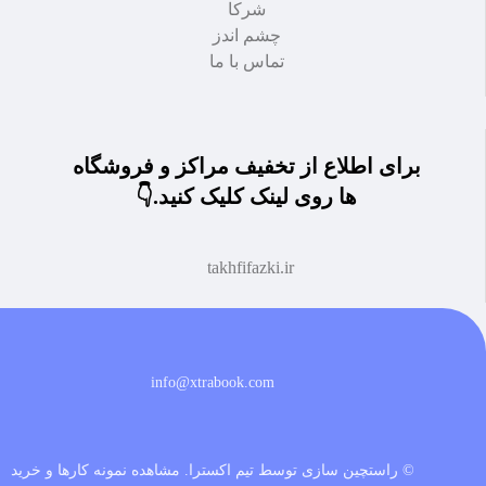
شرکا
چشم اندز
تماس با ما
برای اطلاع از تخفیف مراکز و فروشگاه
ها روی لینک کلیک کنید.👇
takhfifazki.ir
info@xtrabook.com
© راستچین سازی توسط تیم اکسترا.
مشاهده نمونه کارها و خرید