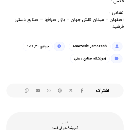
فکس :
نشانی :
اصفهان – میدان نقش جهان – بازار صرافها – صنایع دستی
فرشید
Amozesh۱_amozesh
جولای ۳۱, ۲۰۱۹
آموزشگاه صنایع دستی
قبلی
آموزشگاه زبان امید