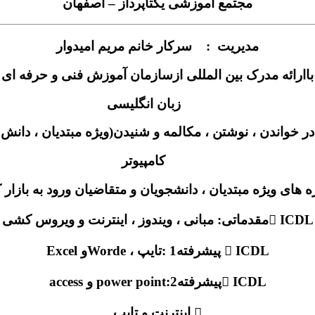
مجتمع آموزشی یکتاپرداز – اصفهان
مدیریت : سرکار خانم مریم امیدوار
باارائه مدرک بین المللی ازسازمان آموزش فنی و حرفه ای
زبان انگلیسی
در خواندن ، نوشتن ، مکالمه و شنیدن(ویژه مبتدیان ، دانش
کامپیوتر
ه های ویژه مبتدیان ، دانشجویان و متقاضیان ورود به بازار ک
 ICDLمقدماتی: مبانی ، ویندوز ، اینترنت و ویروس کشی
 ICDL پیشرفته1 :تایپ ، Wordeو Excel
 ICDLپیشرفته2:power point و access
 اینترنت و تایپ