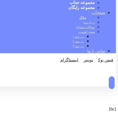
مجموعه جذاب
مجموعه رایگان
صفحات
وبلاگ
درباره ما
سوالات متداول
منوی کشویی
زیر منو ۱
زیر منو ۲
زیر منو ۳
تماس با ما
فیس بوک
توییتر
اینستاگرام
© کپی رایت 2026
[:fa]