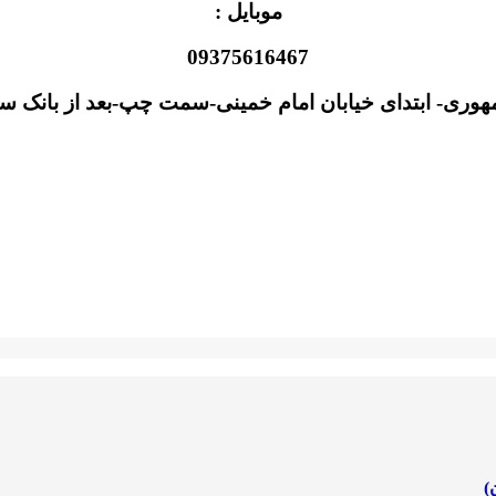
موبایل :
09375616467
وری- ابتدای خیابان امام خمینی-سمت چپ-بعد از بانک سپه
)