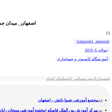
اصفهان_ میدان جمه
[:]
Amozesh1_amozesh
جولای 6, 2019
آموزشگاه کامپیوتر و حسابداری
فیسبوک
X
پینترست
واتس اپ
ایمیل
لینک کوتاه
مجتمع آموزشی شیوا دانش – اصفهان
قبلی
مرکز آموزش بین الملل فاسکو (مجتمع آموزشی سبحان رایان
بعدی