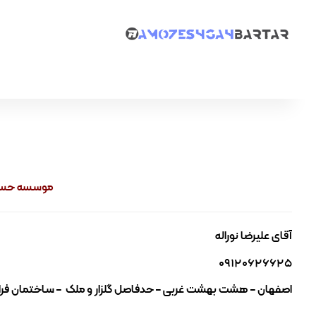
موسسه حساب
آقای علیرضا نوراله
۰۹۱۲۰۶۲۶۶۲۵
اصفهان – هشت بهشت غربی – حدفاصل گلزار و ملک – ساختمان فراز ۲ – طبقه چهارم – واحد 