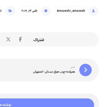
Amozesh۱_amozesh
اکتبر ۱۳, ۲۰۱۹
آم
قبلی
هنرکده چوب هزار دستان – اصفهان
نوشته ها